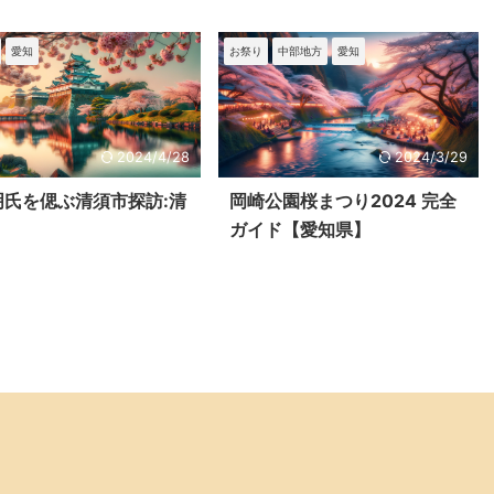
愛知
お祭り
中部地方
愛知
2024/4/28
2024/3/29
明氏を偲ぶ清須市探訪:清
岡崎公園桜まつり2024 完全
ガイド【愛知県】