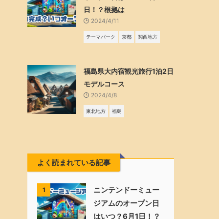
日！？根拠は
2024/4/11
テーマパーク
京都
関西地方
福島県大内宿観光旅行1泊2日
モデルコース
2024/4/8
東北地方
福島
よく読まれている記事
ニンテンドーミュー
1
ジアムのオープン日
はいつ？6月1日！？