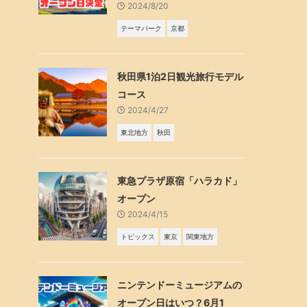
2024/8/20
テーマパーク
京都
秋田県1泊2日観光旅行モデル
コース
2024/4/27
東北地方
秋田
東急プラザ原宿「ハラカド」
オープン
2024/4/15
トピックス
東京
関東地方
ニンテンドーミュージアムの
オープン日はいつ？6月1