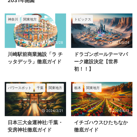
2031年開園
神奈川
関東地方
トピックス
2024/3/28
2024/3/24
川崎駅前商業施設「ラ チ
ドラゴンボールテーマパ
ッタデッラ」徹底ガイド
ーク建設決定【世界
初！！】
パワースポット
千葉
関東地方
栃木
関東地方
2024/3/21
2024/4/12
日本三大金運神社:千葉・
イチゴハウスひたちなか
安房神社徹底ガイド
徹底ガイド