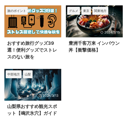
旅のポイント
グルメ
東京
関東地方
2024/4/27
2024/3/15
おすすめ旅行グッズ39
豊洲千客万来 インバウン
選！便利グッズでストレ
丼【衝撃価格】
スのない旅を
中部地方
山梨
2024/3/13
山梨県おすすめ観光スポ
ット【鳴沢氷穴】ガイド