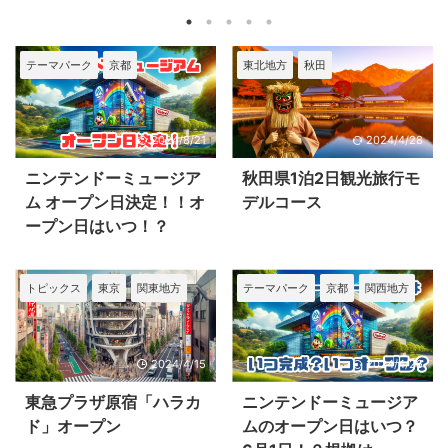
22(金)～
イムスリッ
ープン！ かつて
月末に完成予
7(日)の開
プ！？食べ歩き
任天堂の工場が
とされていた
！！ 【桜まつ
天国 2024年2月
あった場所が、
ンテンドーミ
テーマパーク
京都
東北地方
秋田
開催期間】
1日にオープンし
ゲームファンに
ージアムです
024年3月22日
た「豊洲 千客万
とって聖地とな
が、いまだに
金)～4月7日(日)
来」は、江戸時
る！ 京都府宇治
成の報告やニ
で 【夜桜ライ
代の街並みを再
市に建設中のニ
テンドーミュ
2024/8/21
2024/4/28
アップ】 2024
現した美食と温
ンテンドーミュ
ジアムのオー
3月22日(金)～
泉(万葉倶楽部)の
ージアムは、任
ン日など正式
ニンテンドーミュージア
秋田県1泊2日観光旅行モ
月6日(土)
両方を楽しめる
天堂が歩んでき
アナウンスが
ム オープン日決定！！オ
デルコース
:00～21:00
施設で豊洲市場
た歴史を体感で
いまま、すで
ープン日はいつ！？
024年の満開予
本体と連携して
きる資料館施
月も10日を過
日は3月30日
います。 豊洲市
設。現在、2024
てしまいまし
土)！！ だった
場の老舗水産仲
年春のオープン
た。 ニンテン
トピックス
東京
関東地方
テーマパーク
京都
関西地方
ですが・・・
卸企業が展開す
に向けて、着々
ーミュージア
月28日に開花
る「漁火
と準備が進めら
は一体いつ完
言され、29日
(ISARIBI)」で
れています。 任
し、いつオー
点で開花状況
は、市場から仕
天堂ミュージア
ンになるのか
2024/4/15
2024/4/26
1割程度。29日
入れた新鮮な魚
ムのオープン日
いろいろと調
最高気温23℃
介類で作る海鮮
に関してはこち
てみました。 
東急プラザ原宿「ハラカ
ニンテンドーミュージア
予定なのでだ
炉端焼が味わえ
らの記事で詳し
ンテンドーミ
ド」オープン
ムのオープン日はいつ？
ぶ咲いてくる
たり、多くの飲
く書いてますの
ージアムの概