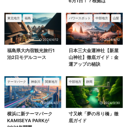
6月1日！？根拠は
はおもうもの
食店が立ち並び
で、しっかり目
や、任天堂の
、満開は4月に
ます。 また、江
を通しておいて
史に任天堂関
ってから。 新
戸をテーマにし
ください かつて
の周辺施設に
東北地方
福島
パワースポット
中部地方
山梨
な満開予報 ...
たエリアでは、
の任天堂の工場
いて徹底的に
うなぎ、寿司、
が生まれ変わる
べた記事とな
そばの名店が集
ニンテンドーミ
ます。この記
結していて、何
ュージアムは、
と合わせてぜ
2024/4/12
2024/4/12
を食べようか迷
かつて任天堂・
読んでくださ
ってしまいます
宇治小倉工場と
い。 ニンテン
福島県大内宿観光旅行1
日本三大金運神社【新屋
...
して使 ...
ーミュージア
泊2日モデルコース
山神社】徹底ガイド：金
の外観写真 ...
運アップの秘訣
テーマパーク
神奈川
関東地方
中部地方
静岡
2024/4/2
2024/3/30
横浜に新テーマパーク
寸又峡「夢の吊り橋」徹
KAMISEYA PARKが
底ガイド