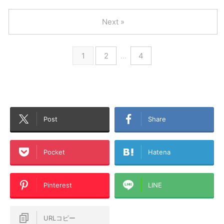
Next »
1
2
…
4
Post
Share
Pocket
Hatena
Pinterest
LINE
URLコピー