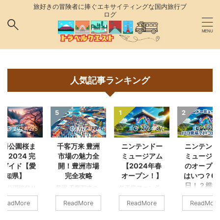
旅好きの冒険者に捧ぐエキサイティングな国内旅行ブ
ログ
人気記事ランキング
5
1
2
2024/2/5
2024/2/4
2024/3/4
2024/4
岡崎公園桜ま
千客万来 豊洲
ニンテンドー
ニンテンド
り2024 完
市場の魅力全
ミュージアム
ミュージア
全ガイド【愛
開！豊洲市場
【2024年春
のオープン
知県】
完全攻略
オープン！】
はいつ？6
日！？根拠
崎公園桜祭り
豊洲 千客万来の
任天堂ファン必
024完全ガイド
魅力と豊洲市場
見！ニンテンド
いつ開業する
ReadMore
ReadMore
ReadMore
ReadMore
024 岡崎公園桜
のおすすめグル
ーミュージア
か任天堂ミュ
つりは
メ 江戸時代にタ
ム、2024年春オ
ジアム 2024